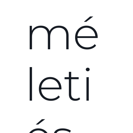
mé
leti