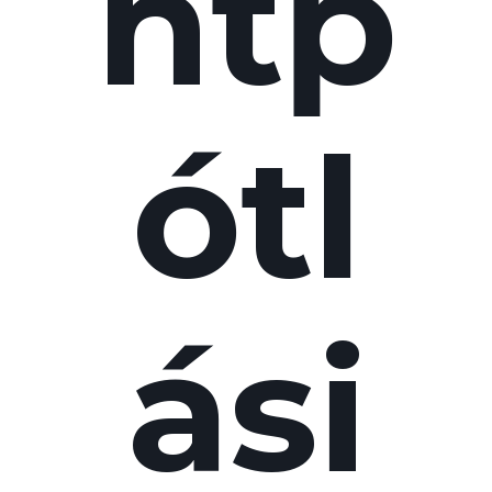
ntp
ótl
ási