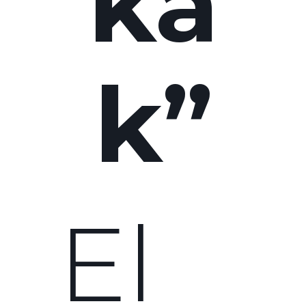
ká
k”
El