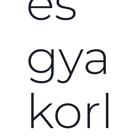
és
gya
korl