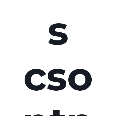
s
cso