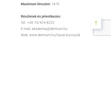
Maximum létszám:
18 fő
Részletek és jelentkezés:
Tel.: +36-70/424-8222
E-mail: akademia@dentium.hu
Web: www.dentium.hu/hazai-kurzusok
Név
Email cím
Telefonszám