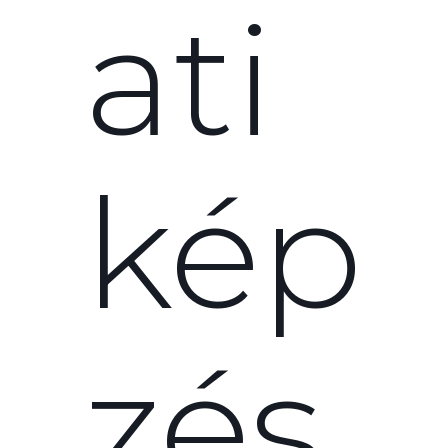
ati
kép
zés