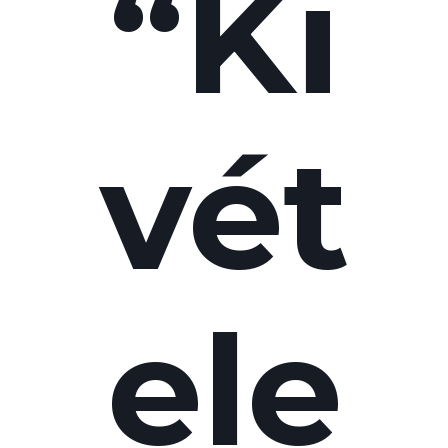
“Ki
vét
ele