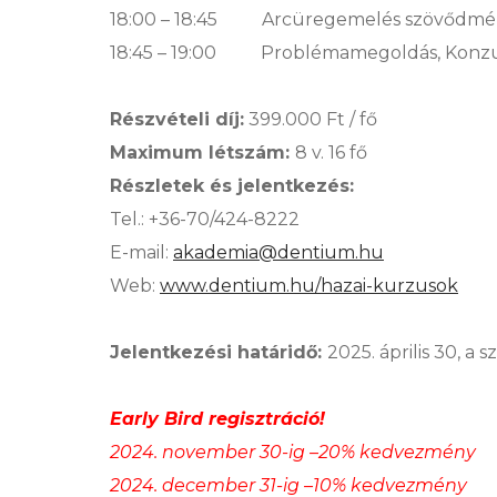
18:00 – 18:45 Arcüregemelés szövődménye
18:45 – 19:00 Problémamegoldás, Konzult
Részvételi díj:
399.000 Ft / fő
Maximum létszám:
8 v. 16 fő
Részletek és jelentkezés:
Tel.: +36-70/424-8222
E-mail:
akademia@dentium.hu
Web:
www.dentium.hu/hazai-kurzusok
Jelentkezési határidő:
2025. április 30, a 
Early Bird regisztráció!
2024. november 30-ig –20% kedvezmény
2024. december 31-ig –10% kedvezmény