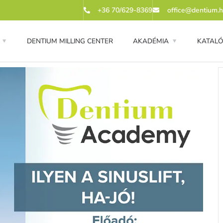
+36 70/629-8369
office@dentium.
DENTIUM MILLING CENTER
AKADÉMIA
KATAL