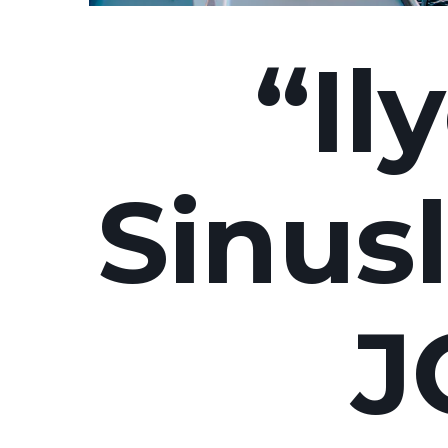
“Il
Sinusl
J