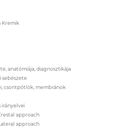
a Kremik
, anatómiája, diagnosztikája
i sebészete
i, csontpótlók, membránok
irányelvei
Crestal approach
Lateral approach