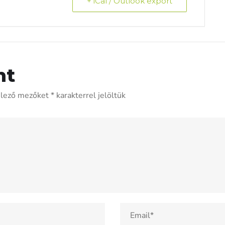
+ iCal / Outlook export
nt
elező mezőket
*
karakterrel jelöltük