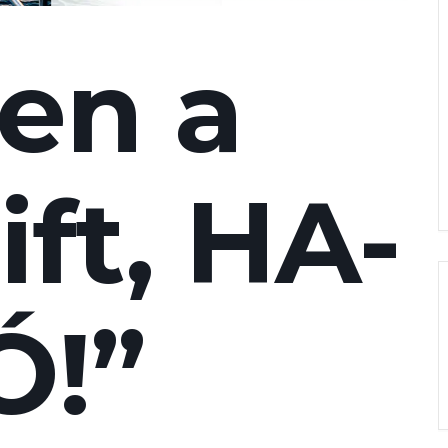
yen a
ift, HA-
Ó!”