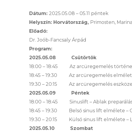
Dátum:
2025.05.08 – 05.11 péntek
Helyszín: Horvátország,
Primosten, Marin
Előadó:
Dr. Joób-Fancsaly Árpád
Program:
2025.05.08 Csütörtök
18:00 – 18:45 Az arcüregemelés története
18:45 – 19:30 Az arcüregemelés elmélet
19:30 – 20:15 Az arcüregemelés eszköze
2025.05.09 Péntek
18:00 – 18:45 Sinuslift – Ablak preparálás 
18:45 – 19:30 Belső sinus lift elmélete – 
19:30 – 20:15 Külső sinus lift elmélete – 
2025.05.10 Szombat