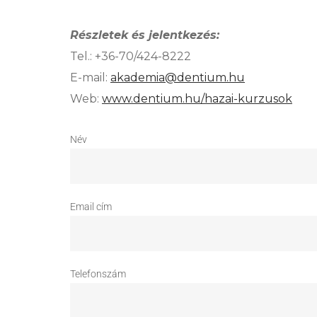
Részletek és jelentkezés:
Tel.: +36-70/424-8222
E-mail:
akademia@dentium.hu
Web:
www.dentium.hu/hazai-kurzusok
Név
Email cím
Telefonszám