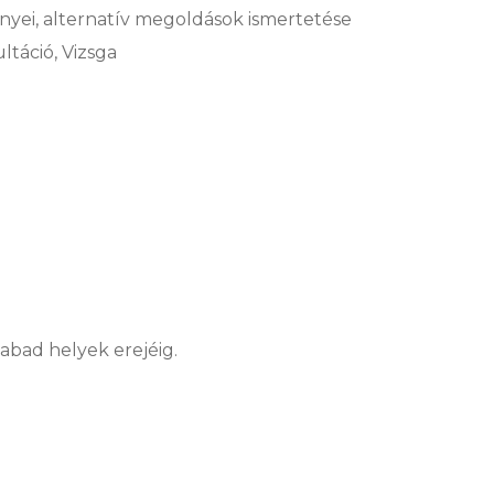
i, alternatív megoldások ismertetése
áció, Vizsga
szabad helyek erejéig.