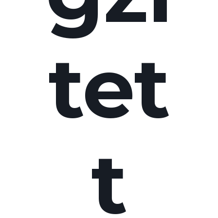
tet
t