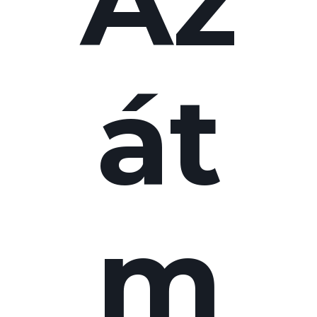
Az
át
m