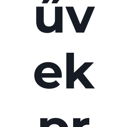
űv
ek
pr