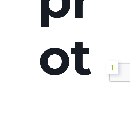
ot
eti