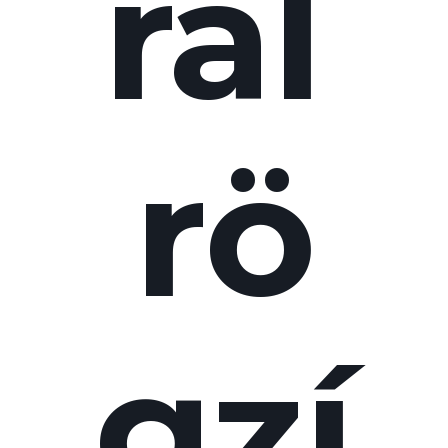
ral
rö
gzí