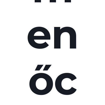
en
őc