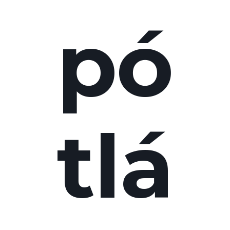
pó
tlá