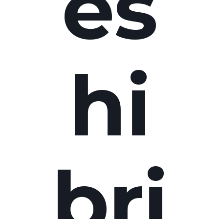
és
hi
bri