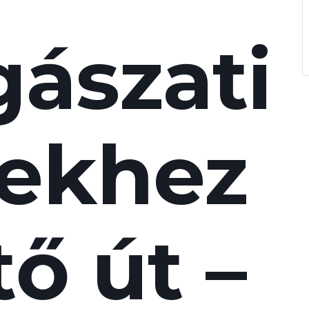
gászati
rekhez
ő út –