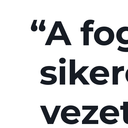
“A fo
sike
vezet