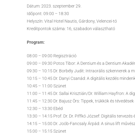
Dátum: 2023. szeptember 29.
Időpont: 09:00 – 18:30
Helyszín: Vital Hotel Nautis, Gárdony, Velencei-tó
Kreditpontok száma: 16, szabadon választható
Program:
08:00 – 09:00 Regisztráció
09:00 – 09:30 Potos Tibor: A Dentium és a Dentium Akadé
09:30 – 10:15 Dr. Borbély Judit: Intraorális szkennerek a
10:15 – 10:45 Dr. Danyi Csanád: A digitális kezdés mindenk
10:45 – 11:00 Szünet
11:00 – 11:45 Dr. Sallai Krisztián/Dr. William Hayfron: A di
11:45 – 12:30 Dr. Bajusz Örs: Tippek, trükkök és tévedése
12:30 – 13:30 Ebéd
13:30 – 14:15 Prof. Dr. Dr. Piffkó József: Digitális tervezé
14:15 – 15:00 Dr. Joób-Fancsaly Árpád: A sinus lift művés
15:00 – 15:15 Szünet