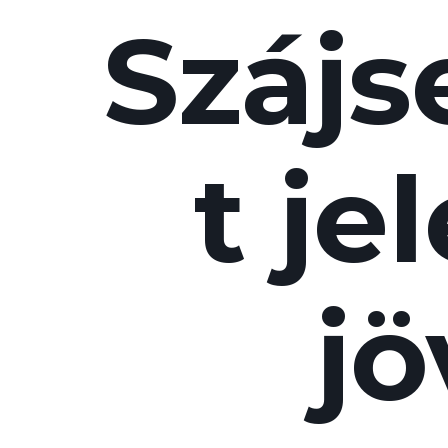
Szájs
t je
jö