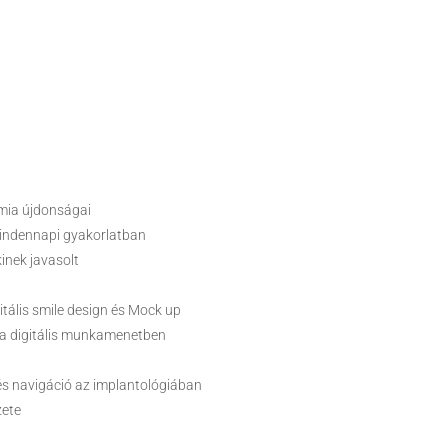
mia újdonságai
 mindennapi gyakorlatban
inek javasolt
gitális smile design és Mock up
k a digitális munkamenetben
s és navigáció az implantológiában
zete