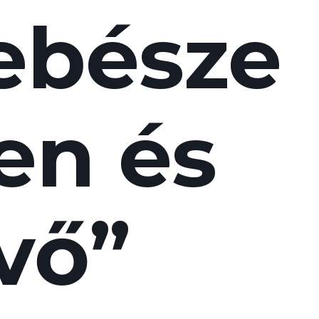
ebésze
len és
vő”