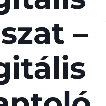
szat –
itális
antoló