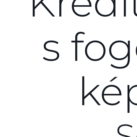
Kredi
s fog
ké
S