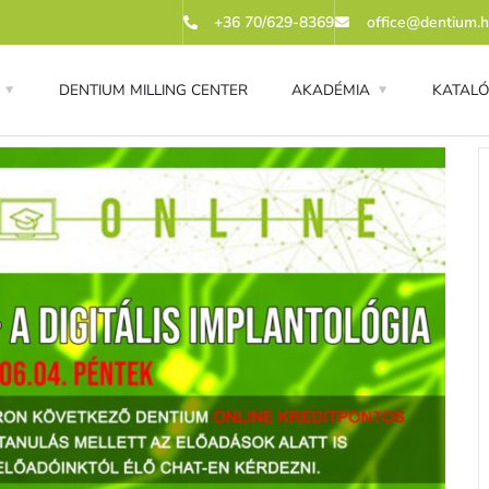
+36 70/629-8369
office@dentium.
DENTIUM MILLING CENTER
AKADÉMIA
KATAL