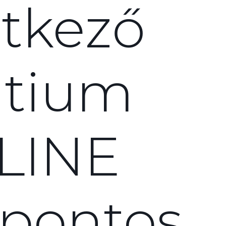
tkező
tium
LINE
tpontos