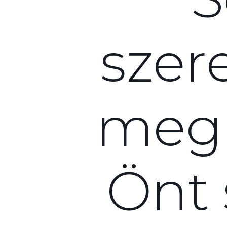
szere
megh
Önt 