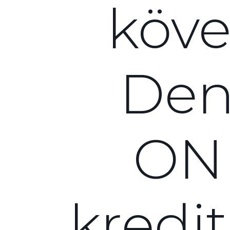
köve
Den
ON
kredi