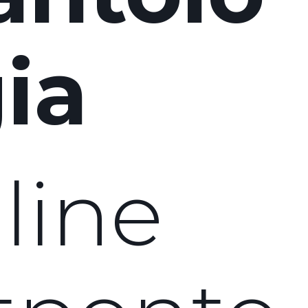
ia
line