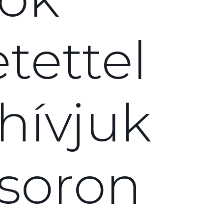
tettel
ívjuk
soron