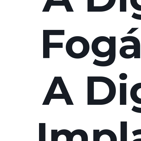
Fogá
A Dig
Impl