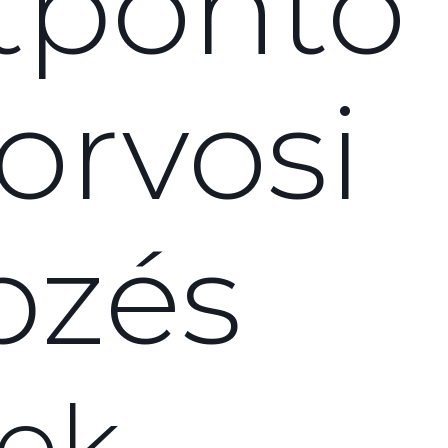
tponto
orvosi
pzés
ok