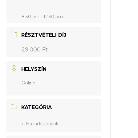
8:30 am - 12:30 pm
RÉSZTVÉTELI DÍJ
29,000 Ft
HELYSZÍN
Online
KATEGÓRIA
Hazai kurzusok