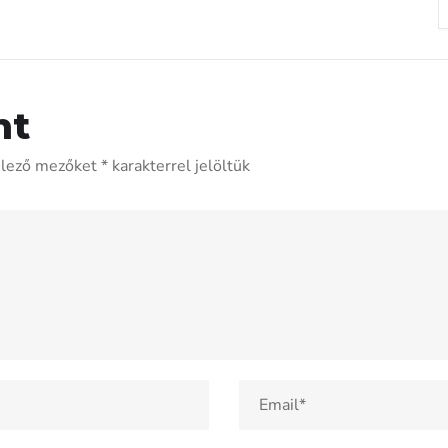
nt
elező mezőket
*
karakterrel jelöltük