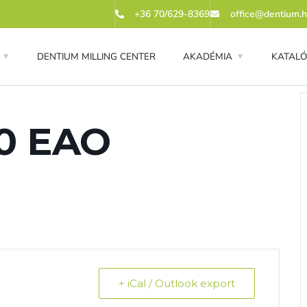
+36 70/629-8369
office@dentium.
DENTIUM MILLING CENTER
AKADÉMIA
KATAL
0 EAO
+ iCal / Outlook export